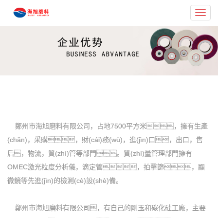
Toggl
navig
鄭州市海旭磨料有限公司，占地7500平方米，擁有生產
(chǎn)，采購，財(cái)務(wù)，進(jìn)口，出口，售
后，物流，質(zhì)管等部門。質(zhì)量管理部門擁有
OMEC激光粒度分析儀，滴定管，拍擊篩，顯
微鏡等先進(jìn)的檢測(cè)設(shè)備。
鄭州市海旭磨料有限公司，有自己的剛玉和碳化硅工廠，主要