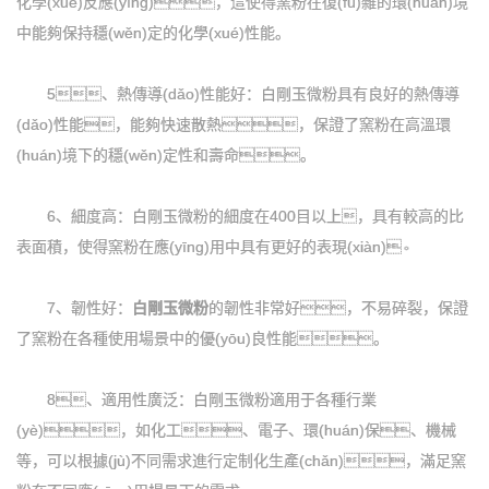
化學(xué)反應(yīng)，這使得窯粉在復(fù)雜的環(huán)境
中能夠保持穩(wěn)定的化學(xué)性能。
5、熱傳導(dǎo)性能好：白剛玉微粉具有良好的熱傳導
(dǎo)性能，能夠快速散熱，保證了窯粉在高溫環
(huán)境下的穩(wěn)定性和壽命。
6、細度高：白剛玉微粉的細度在400目以上，具有較高的比
表面積，使得窯粉在應(yīng)用中具有更好的表現(xiàn)。
7、韌性好：
白剛玉微粉
的韌性非常好，不易碎裂，保證
了窯粉在各種使用場景中的優(yōu)良性能。
8、適用性廣泛：白剛玉微粉適用于各種行業
(yè)，如化工、電子、環(huán)保、機械
等，可以根據(jù)不同需求進行定制化生產(chǎn)，滿足窯