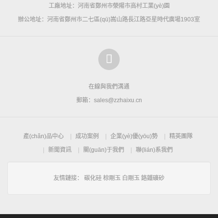
工廠地址：河南省鄭州市滎陽市高村工業(yè)園
辦公地址：河南省鄭州市二七區(qū)嵩山路長江路亞星時代廣場1903室
在線與我們溝通
郵箱：sales@zzhaixu.cn
產(chǎn)品中心
成功案例
企業(yè)優(yōu)勢
精英團隊
新聞資訊
關(guān)于我們
聯(lián)系我們
友情鏈接：
碳化硅
棕剛玉
白剛玉
鉻鐵礦砂