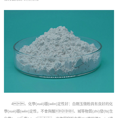
4、化學(xué)穩(wěn)定性好：白剛玉微粉具有良好的化
學(xué)穩(wěn)定性，不會與酸、堿等物質(zhì)發(fā)生