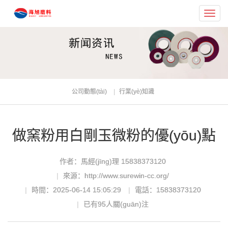
Toggl
navig
公司動態(tài)
行業(yè)知識
做窯粉用白剛玉微粉的優(yōu)點
作者：馬經(jīng)理 15838373120
來源：http://www.surewin-cc.org/
時間：2025-06-14 15:05:29
電話：15838373120
已有
95
人關(guān)注