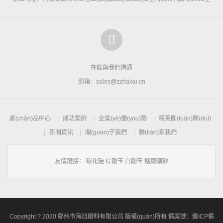
在線與我們溝通
郵箱：sales@zzhaixu.cn
產(chǎn)品中心
成功案例
企業(yè)優(yōu)勢
精英團(tuán)隊(duì)
新聞資訊
關(guān)于我們
聯(lián)系我們
友情鏈接：
碳化硅
棕剛玉
白剛玉
鉻鐵礦砂
Copyright ? 2020 鄭州市海旭磨料有限公司 版權(quán)所有 備案號：
豫ICP備