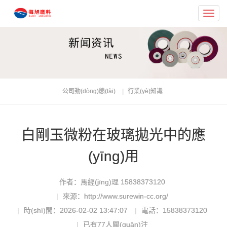
Toggl
navig
公司動(dòng)態(tài)
行業(yè)知識
白剛玉微粉在玻璃拋光中的應
(yīng)用
作者：馬經(jīng)理 15838373120
來源：http://www.surewin-cc.org/
時(shí)間：2026-02-02 13:47:07
電話：15838373120
已有
77
人關(guān)注