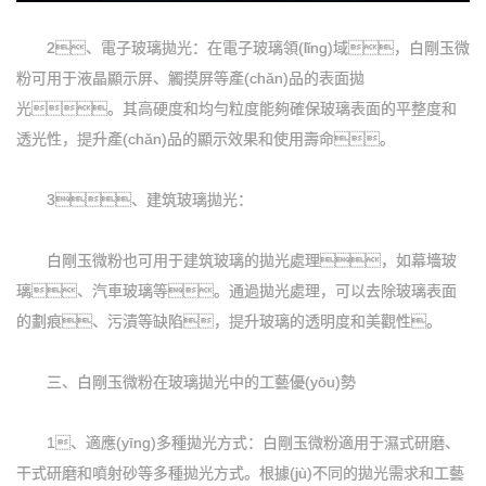
2、電子玻璃拋光：在電子玻璃領(lǐng)域，白剛玉微
粉可用于液晶顯示屏、觸摸屏等產(chǎn)品的表面拋
光。其高硬度和均勻粒度能夠確保玻璃表面的平整度和
透光性，提升產(chǎn)品的顯示效果和使用壽命。
3、建筑玻璃拋光：
白剛玉微粉也可用于建筑玻璃的拋光處理，如幕墻玻
璃、汽車玻璃等。通過拋光處理，可以去除玻璃表面
的劃痕、污漬等缺陷，提升玻璃的透明度和美觀性。
三、白剛玉微粉在玻璃拋光中的工藝優(yōu)勢
1、適應(yīng)多種拋光方式：白剛玉微粉適用于濕式研磨、
干式研磨和噴射砂等多種拋光方式。根據(jù)不同的拋光需求和工藝