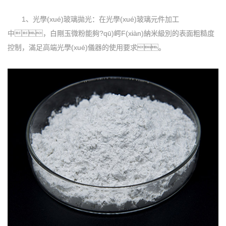
1、光學(xué)玻璃拋光：在光學(xué)玻璃元件加工
中，白剛玉微粉能夠?qū)崿F(xiàn)納米級別的表面粗糙度
控制，滿足高端光學(xué)儀器的使用要求。