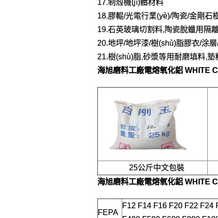
17.制殼機(jī)體材料
18.膠輥/光電行業(yè)/陶瓷/金剛石
19.石英玻璃切割料,陶瓷脫蠟用隔
20.地坪/地坪漆/樹(shù)脂膠衣/
21.樹(shù)脂,砂漿等用耐磨填料,
海旭磨料工廠
電熔氧化鋁 WHITE 
25公斤中文包裝
海旭磨料工廠
電熔氧化鋁 WHITE 
F12 F14 F16 F20 F22 F24 
FEPA