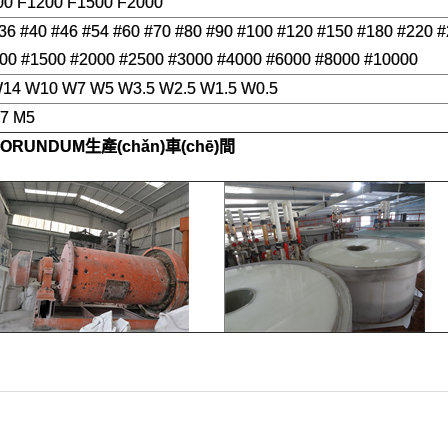
00 F1200 F1500 F2000
#36 #40 #46 #54 #60 #70 #80 #90 #100 #120 #150 #180 #220 
00 #1500 #2000 #2500 #3000 #4000 #6000 #8000 #10000
4 W10 W7 W5 W3.5 W2.5 W1.5 W0.5
M7 M5
CORUNDUM
生產(chǎn)車(chē)間