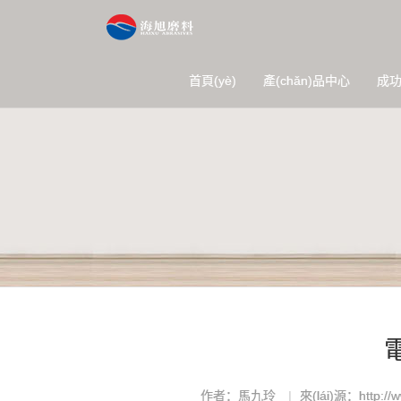
首頁(yè)
產(chǎn)品中心
成
作者：馬九玲
來(lái)源：http://w