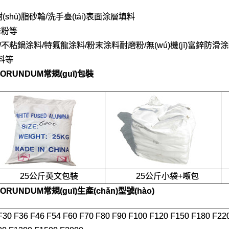
樹(shù)脂砂輪/洗手臺(tái)表面涂層填料
離粉等
涂層/不粘鍋涂料/特氟龍涂料/粉末涂料耐磨粉/無(wú)機(jī)富鋅防滑
墊料等
CORUNDUM
常規(guī)包裝
25公斤英文包裝
25公斤小袋+噸包
2
CORUNDUM
常規(guī)生產(chǎn)型號(hào)
F30 F36 F46 F54 F60 F70 F80 F90 F100 F120 F150 F180 F22