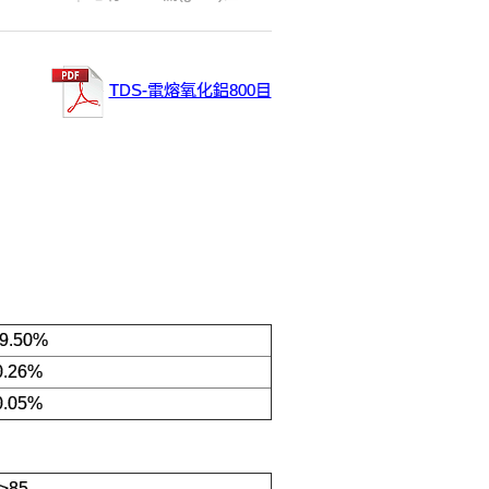
TDS-電熔氧化鋁800目
9.50%
0.26%
0.05%
≥85