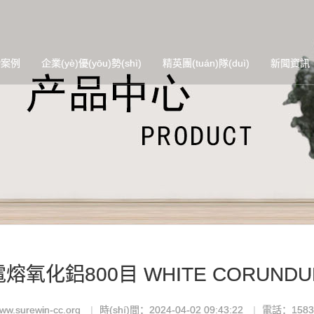
功案例
企業(yè)優(yōu)勢(shì)
精英團(tuán)隊(duì)
新聞資訊
電熔氧化鋁800目 WHITE CORUNDU
ww.surewin-cc.org
時(shí)間：2024-04-02 09:43:22
電話：1583