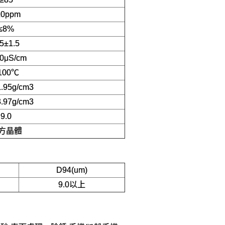
20ppm
≤8%
.5±1.5
0μS/cm
100℃
1.95g/cm3
3.97g/cm3
9.0
方晶體
D94(um)
9.0以上