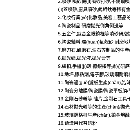
2.噴砂 噴砂機(jī)噴砂打砂,不銹鋼噴
(jī)蓋噴砂,廚具噴砂,鎢鉬鈦等稀有
3.化妝行業(yè)化妝品,美容工藝品
4.陶瓷制品,研磨拋光倒角倒邊等
5.五金件,鈦合金眼鏡框等噴砂研磨
6.陶瓷釉料,環(huán)氧靚砂,耐
7.磨刀石,研磨石,油石等制品的生產(c
8.拋光蠟,拋光液,拋光膏等
9.紐扣,手機(jī)殼,擦銀棒等拋光研磨
10.地坪,膠粘劑,電子膠,玻璃鋼耐
11.陶瓷過(guò)濾板生產(chǎn)
12.陶瓷分離膜/陶瓷膜/陶瓷平板膜
13.金剛石砂輪等,硅片,金剛石工具干/
14.石材拋光輪等的生產(chǎn)/
15.玻璃鋼格柵生產(chǎn),鉑金熔融
16.鑄造用代替鋯粉