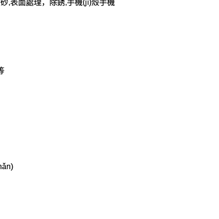
備噴砂,表面處理，除銹,手機(jī)殼手機
等
ǎn)