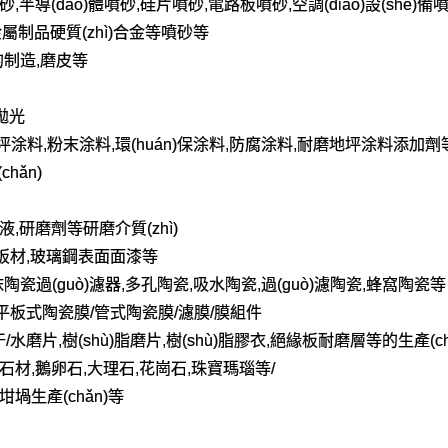
砂,半導(dǎo)體噴砂,硅片噴砂,電路板噴砂,空調(diào)設(shè)
金屬制品硬質(zhì)合金等噴砂等
的制造,磨皮等
拋光
磨地坪涂料,粉末涂料,環(huán)保涂料,防腐涂料,耐磨地坪涂料添加劑
hǎn)
液,研磨劑等研磨介質(zhì)
磨板材,玻璃鋼表面面漆等
,泡沫陶瓷過(guò)濾器,多孔陶瓷,吸水陶瓷,過(guò)濾陶瓷,蜂窩陶瓷等
/平板式陶瓷膜/管式陶瓷膜/濾膜/膜組件
水磨片,樹(shù)脂磨片,樹(shù)脂膠衣,絕緣板耐磨層等的生產(ch
拋光石材,鵝卵石,大理石,花崗石,珠寶瑪瑙等/
坩堝生產(chǎn)等