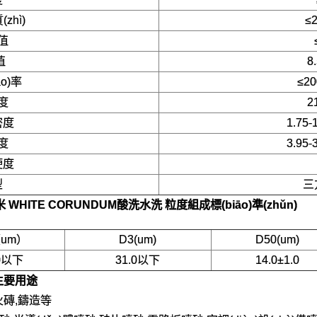
zhì)
≤
值
值
8
o)率
≤20
度
2
密度
1.75-
度
3.95-
硬度
型
三
米 WHITE CORUNDUM
酸洗水洗
粒度組成標(biāo)準(zhǔn)
（um）
D3(um)
D50(um)
.0以下
31.0以下
14.0±1.0
主要用途
火磚,鑄造等