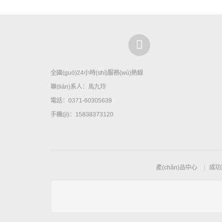
全國(guó)24小時(shí)服務(wù)熱線
聯(lián)系人：馬九玲
電話：0371-60305639
手機(jī)：15838373120
產(chǎn)品中心
成功