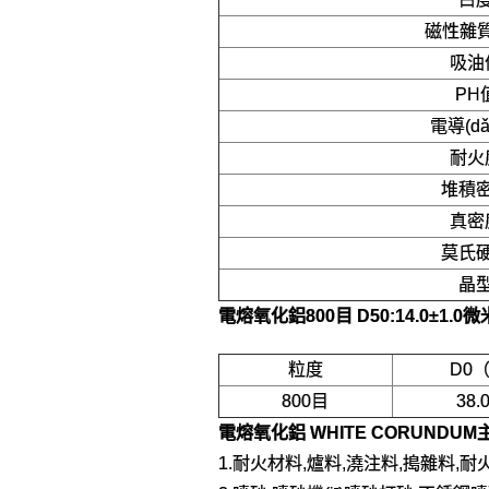
磁性雜質(
吸油
PH
電導(dǎ
耐火
堆積
真密
莫氏
晶
電熔氧化鋁800目 D50:14.0±1.0微
粒度
D0
800目
38
電熔氧化鋁 WHITE CORUNDUM
1.耐火材料,爐料,澆注料,搗雜料,耐